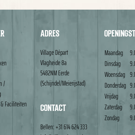
ER
ADRES
OPENINGS
Village Départ
Maandag
9.
Vlagheide 8a
nken
Dinsdag
9.
5482NM Eerde
Woensdag
9.
(Schijndel/Meierijstad)
n /
Donderdag
9.
g
Vrijdag
9.
 & Faciliteiten
Zaterdag
9.
CONTACT
Zondag
9.
Bellen:
+31 614 624 333