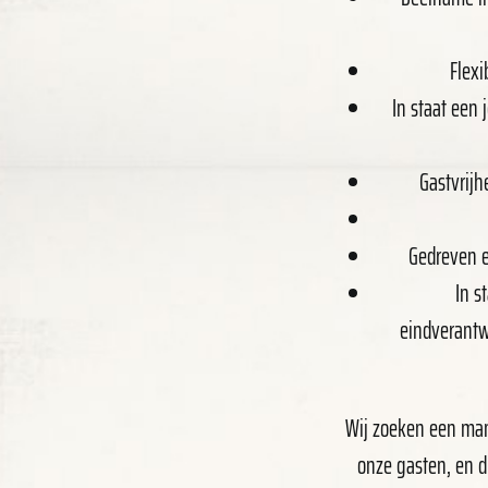
Flexi
In staat een 
Gastvrijhe
Gedreven e
In s
eindverantwo
Wij zoeken een mana
onze gasten, en d