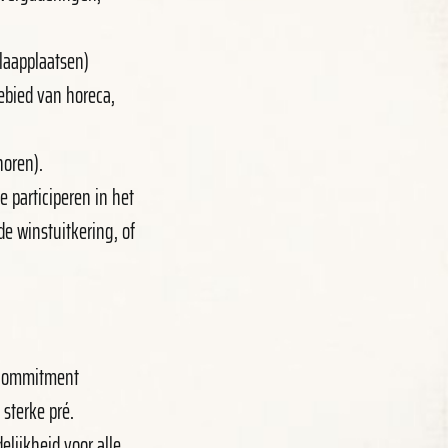
slaapplaatsen)
ebied van horeca,
horen).
 participeren in het
e winstuitkering, of
 commitment
 sterke pré.
lijkheid voor alle