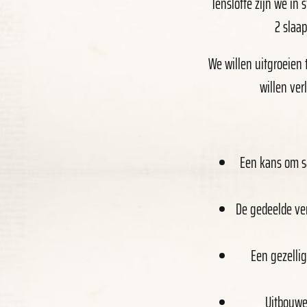
Tenslotte zijn we in
2 slaa
We willen uitgroeien 
willen ver
Een kans om s
De gedeelde ver
Een gezellig
Uitbouwe