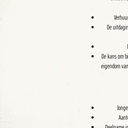
Verhuur
De uitdagi
De kans om bi
eigendom van 
Jonge
Aanto
Deelname in