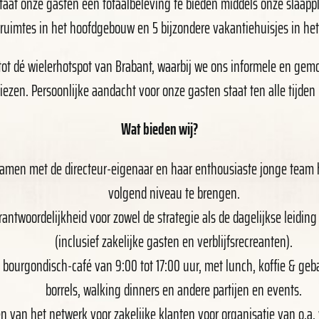
 staat onze gasten een totaalbeleving te bieden middels onze slaapp
pruimtes in het hoofdgebouw en 5 bijzondere vakantiehuisjes in het
tot dé wielerhotspot van Brabant, waarbij we ons informele en gemo
liezen. Persoonlijke aandacht voor onze gasten staat ten alle tijde
Wat bieden wij?
amen met de directeur-eigenaar en haar enthousiaste jonge team 
volgend niveau te brengen.
antwoordelijkheid voor zowel de strategie als de dagelijkse leiding
(inclusief zakelijke gasten en verblijfsrecreanten).
 bourgondisch-café van 9:00 tot 17:00 uur, met lunch, koffie & ge
borrels, walking dinners en andere partijen en events.
n van het netwerk voor zakelijke klanten voor organisatie van o.a.