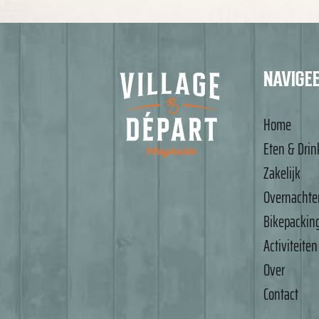
NAVIGE
Home
Eten & Dri
Zakelijk
Overnachte
Bikepackin
Activiteiten
Over
Contact