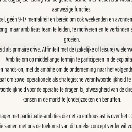
aanwezige functies.
bel, géén 9-17 mentaliteit en bereid om ook weekenden en avonden
jong, maar ambitieus team te leiden, te motiveren en te verbinden 
groeien.
id als primaire drive. Affiniteit met de (zakelijke of leisure) wielerw
Ambitie om op middellange termijn te participeren in de exploita
n hands-on, met de ambitie om de onderneming naar het volgende 
taat om zowel operationele als strategische verantwoordelijkheid t
ordelijkheid voor de operatie te dragen bij afwezigheid van de dir
kansen in de markt te (onder)zoeken en benutten.
ger met participatie-ambities die net zo enthousiast is over het co
ie samen met ons de toekomst van dit unieke concept verder wil v