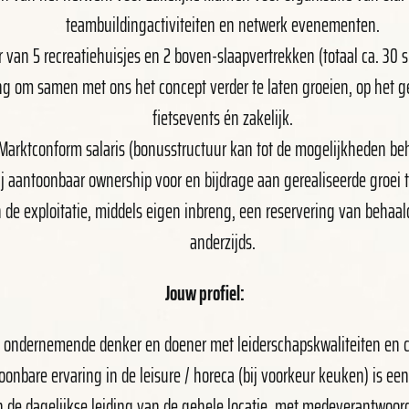
teambuildingactiviteiten en netwerk evenementen.
 van 5 recreatiehuisjes en 2 boven-slaapvertrekken (totaal ca. 30 
ng om samen met ons het concept verder te laten groeien, op het g
fietsevents én zakelijk.
Marktconform salaris (bonusstructuur kan tot de mogelijkheden be
j aantoonbaar ownership voor en bijdrage aan gerealiseerde groei te
de exploitatie, middels eigen inbreng, een reservering van behaald
anderzijds.
Jouw profiel:
 ondernemende denker en doener met leiderschapskwaliteiten en
onbare ervaring in de leisure / horeca (bij voorkeur keuken) is een
 de dagelijkse leiding van de gehele locatie, met medeverantwoorde