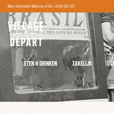
Ga
Meer informatie?
Mail ons
of bel +31 614 624 333
naar
inhoud
ETEN & DRINKEN
ZAKELIJK
OV