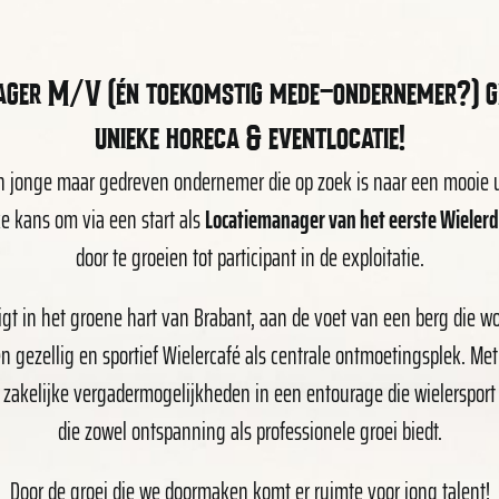
ager M/V (én toekomstig mede-ondernemer?) g
unieke horeca & eventlocatie!
en jonge maar gedreven ondernemer die op zoek is naar een mooie 
e kans om via een start als
Locatiemanager van het eerste Wieler
door te groeien tot participant in de exploitatie.
ligt in het groene hart van Brabant, aan de voet van een berg die wo
 gezellig en sportief Wielercafé als centrale ontmoetingsplek. Me
 zakelijke vergadermogelijkheden in een entourage die wielersport a
die zowel ontspanning als professionele groei biedt.
Door de groei die we doormaken komt er ruimte voor jong talent!