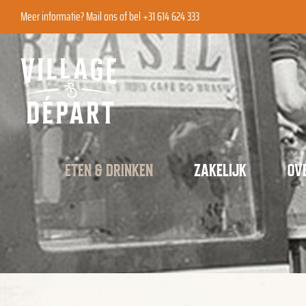
Ga
Meer informatie?
Mail ons
of bel +31 614 624 333
naar
inhoud
ETEN & DRINKEN
ZAKELIJK
OV