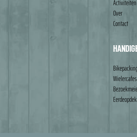
Activiteiten
Over
Contact
HANDIGE
Bikepackin
Wielercafes
Bezoekmeier
Eerdeopdeka