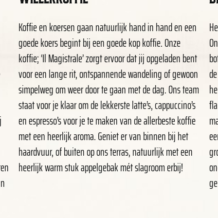
Koffie en koersen gaan natuurlijk hand in hand en een
He
goede koers begint bij een goede kop koffie. Onze
On
koffie; ‘Il Magistrale’ zorgt ervoor dat jij opgeladen bent
bo
e
voor een lange rit, ontspannende wandeling of gewoon
de
simpelweg om weer door te gaan met de dag. Ons team
he
staat voor je klaar om de lekkerste latte’s, cappuccino’s
fl
j
en espresso’s voor je te maken van de allerbeste koffie
ma
met een heerlijk aroma. Geniet er van binnen bij het
ee
haardvuur, of buiten op ons terras, natuurlijk met een
gr
ren
heerlijk warm stuk appelgebak mét slagroom erbij!
on
in
ge