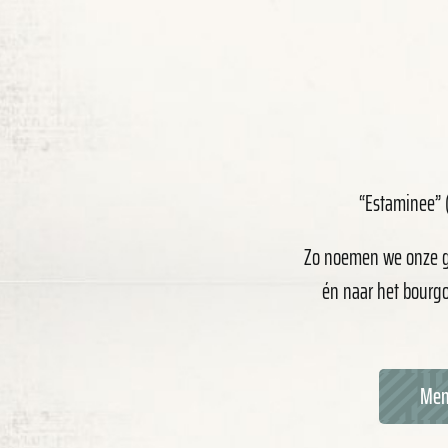
“Estaminee” (
Zo noemen we onze ge
én naar het bourgo
Men