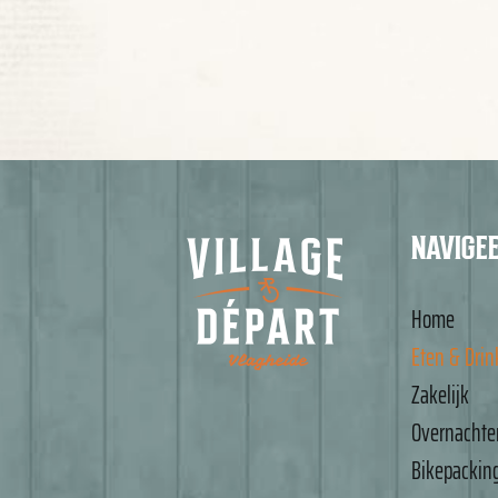
NAVIGE
Home
Eten & Dri
Zakelijk
Overnachte
Bikepackin