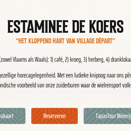
ESTAMINEE DE KOERS
“HET KLOPPEND HART VAN VILLAGE DÉPART”
zowel Vlaams als Waals): 1) café, 2) kroeg, 3) herberg, 4) dranklokaa
zellige horecagelegenheid. Met een ludieke knipoog naar ons pils 
ndische voorbeeld van onze zuiderburen waar de wielrensport volk
ukaart
Reserveren
TapasTour Meierij