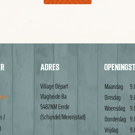
ER
ADRES
OPENINGS
Village Départ
Maandag
9.
Vlagheide 8a
nken
Dinsdag
9.
5482NM Eerde
Woensdag
9.
(Schijndel/Meierijstad)
n /
Donderdag
9.
g
Vrijdag
9.