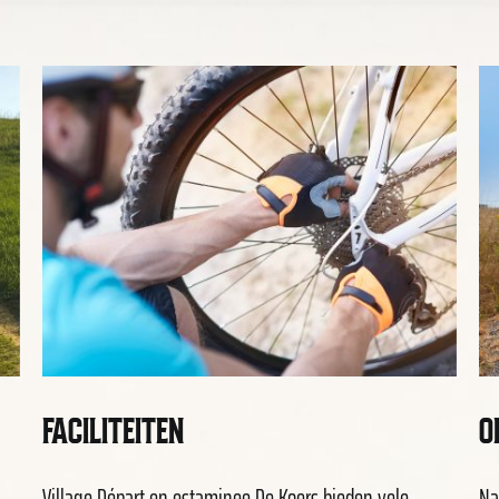
FACILITEITEN
O
Village Départ en estaminee De Koers bieden vele
Na