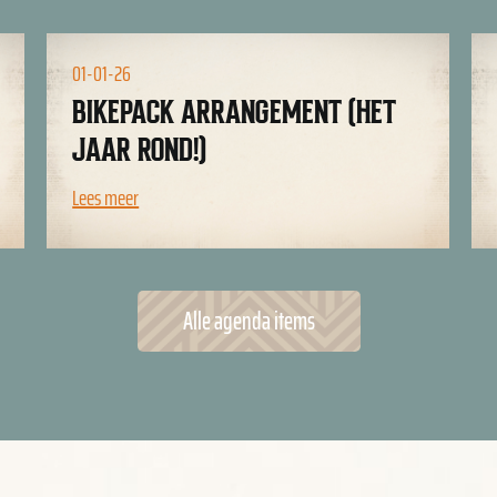
28-01-27
THEATERSHOW ERIC MIJNSTER
Lees meer
Alle agenda items