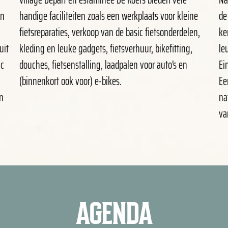
en
handige faciliteiten zoals een werkplaats voor kleine
de
fietsreparaties, verkoop van de basic fietsonderdelen,
ke
uit
kleding en leuke gadgets, fietsverhuur, bikefitting,
le
ic
douches, fietsenstalling, laadpalen voor auto’s en
Ei
(binnenkort ook voor) e-bikes.
Ee
en
na
va
AGENDA