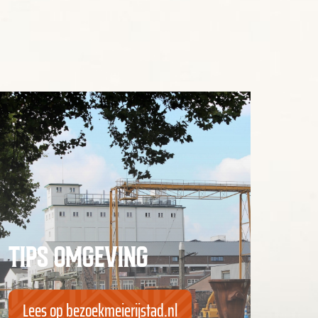
TIPS OMGEVING
Lees op bezoekmeierijstad.nl