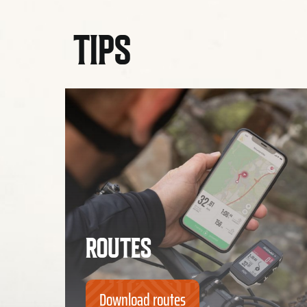
TIPS
ROUTES
Download routes