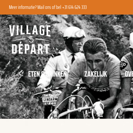
Ga
Meer informatie?
Mail ons
of bel +31 614 624 333
naar
inhoud
ETEN & DRINKEN
ZAKELIJK
OV