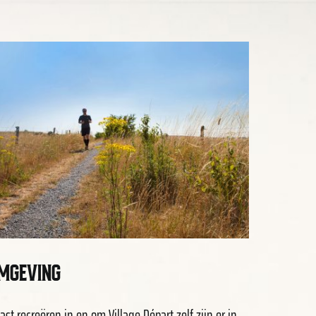
MGEVING
ast recreëren in en om Village Départ zelf zijn er in