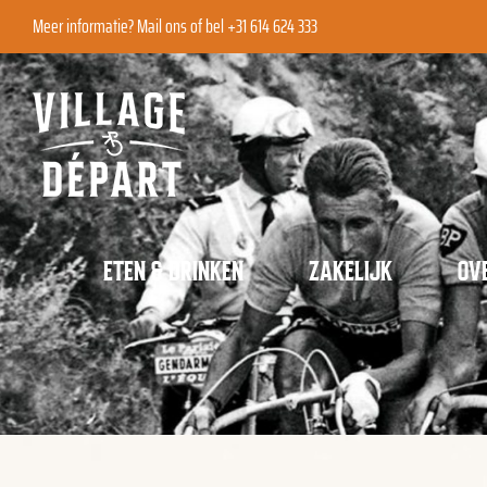
Ga
Meer informatie?
Mail ons
of bel +31 614 624 333
naar
inhoud
ETEN & DRINKEN
ZAKELIJK
OV