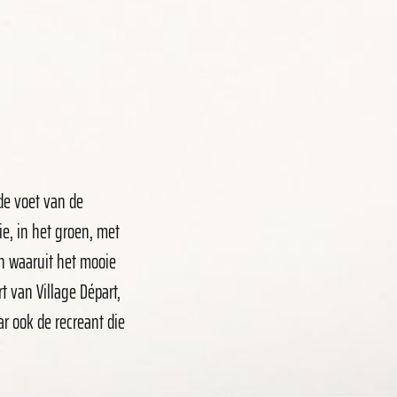
de voet van de
e, in het groen, met
an waaruit het mooie
 van Village Départ,
 ook de recreant die