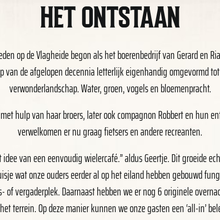
HET ONTSTAAN
eden op de Vlagheide begon als het boerenbedrijf van Gerard en Ri
op van de afgelopen decennia letterlijk eigenhandig omgevormd tot
verwonderlandschap. Water, groen, vogels en bloemenpracht.
, met hulp van haar broers, later ook compagnon Robbert en hun en
verwelkomen er nu graag fietsers en andere recreanten.
idee van een eenvoudig wielercafé.” aldus Geertje. Dit groeide ech
huisje wat onze ouders eerder al op het eiland hebben gebouwd fun
- of vergaderplek. Daarnaast hebben we er nog 6 originele overnac
het terrein. Op deze manier kunnen we onze gasten een ‘all-in’ bel