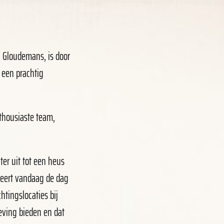
a Gloudemans, is door
 een prachtig
thousiaste team,
ter uit tot een heus
geert vandaag de dag
htingslocaties bij
eving bieden en dat